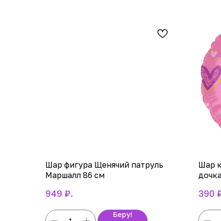
Шар фигура Щенячий патруль
Шар к
Маршалл 86 см
дочка
₽.
949
390
Беру!