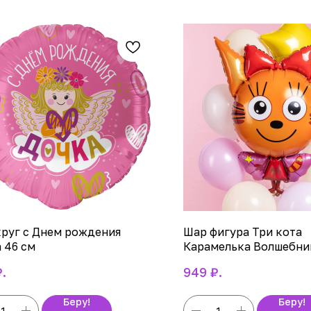
руг с Днем рождения
Шар фигура Три кота
 46 см
Карамелька Волшебни
₽.
₽.
949
Беру!
Беру!