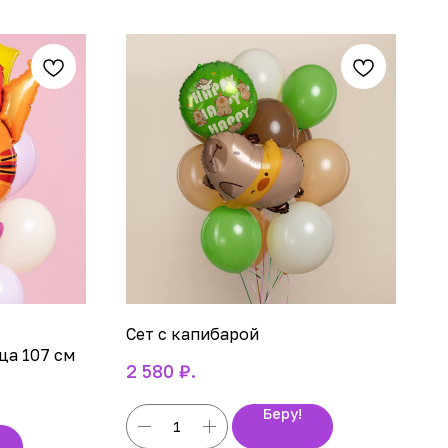
Сет с капибарой
ца 107 см
₽.
2 580
Беру!