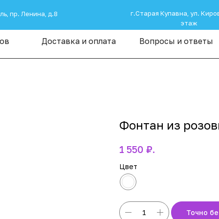
г.Старая Купавна, ул. Киров
ь, пр. Ленина, д.8
этаж
ров
Доставка и оплата
Вопросы и ответы
Фонтан из розов
₽.
1 550
Цвет
Точно бе