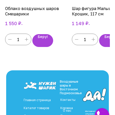
Облако воздушных шаров
Шар фигура Малыша
Смешарики
Крошик, 117 см
₽.
₽.
1 550
1 149
Беру!
Беру!
Воздушные
шары в
Восточном
Подмосковье
Контакты
Главная страница
Каталог товаров
Корзина
О нас
Интернет-магазин
«Нужен шарик»