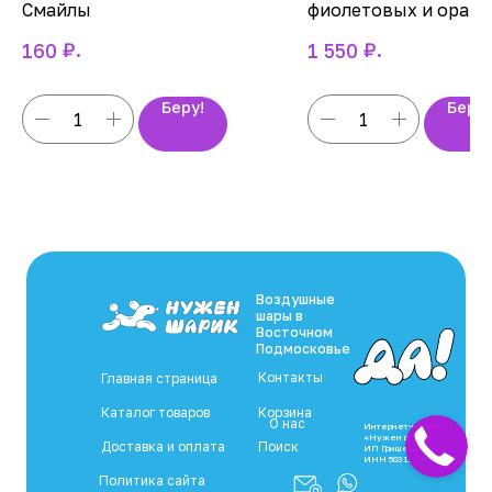
Смайлы
фиолетовых и оран
воздушных шаров
₽.
₽.
160
1 550
Беру!
Беру!
Воздушные
шары в
Восточном
Подмосковье
Контакты
Главная страница
Каталог товаров
Корзина
О нас
Интернет-магазин
«Нужен шарик»
Доставка и оплата
Поиск
ИП Гришечкин А.С.
ИНН 503 117 708 612
Политика сайта